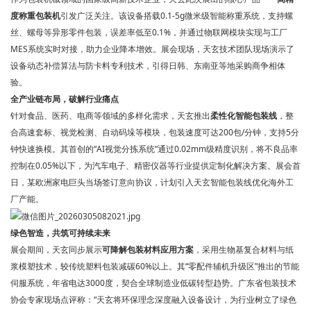
度称重包装机
引发广泛关注。该设备搭载0.1-5g微米级智能称重系统，支持螺
丝、螺母等异形零件包装，误差率低至0.1%，并通过物联网模块实现与工厂
MES系统实时对接，助力企业降本增效。展会现场，天玄技术团队现场演示了
设备动态补偿算法与防卡料专利技术，引得日韩、东南亚等地采购商争相体
验。
全产业链布局，破解行业痛点
针对食品、医药、电商等领域的多样化需求，天玄推出
柔性化智能包装线
，整
合高速套标、视觉检测、自动码垛等模块，包装速度可达200包/分钟，支持5分
钟快速换模。其首创的“AI视觉分拣系统”通过0.02mm级精度识别，将不良品率
控制在0.05%以下，为汽车电子、精密仪器等行业提供定制化解决方案。展会首
日，某欧洲家电巨头当场签订意向协议，计划引入天玄智能包装线优化海外工
厂产能。
绿色智造，共筑可持续未来
展会期间，天玄同步展示
可降解包装材料应用方案
，采用生物基复合材料与纸
浆模塑技术，较传统塑料包装减碳60%以上。其“零配件辅机升级区”推出的节能
伺服系统，年省电达3000度，契合全球制造业低碳转型趋势。广东省包装技术
协会专家现场点评称：“天玄将环保理念深度融入设备设计，为行业树立了绿色